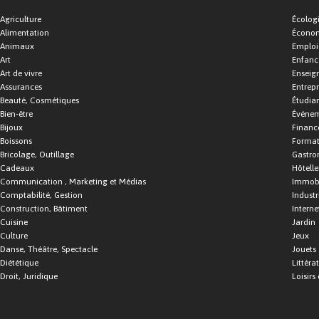
Agriculture
Écolog
Alimentation
Économ
Animaux
Emploi
Art
Enfance
Art de vivre
Enseig
Assurances
Entrepr
Beauté, Cosmétiques
Étudia
Bien-être
Événe
Bijoux
Financ
Boissons
Format
Bricolage, Outillage
Gastro
Cadeaux
Hôtelle
Communication , Marketing et Médias
Immobi
Comptabilité, Gestion
Industr
Construction, Bâtiment
Interne
Cuisine
Jardin
Culture
Jeux
Danse, Théâtre, Spectacle
Jouets
Diététique
Littéra
Droit, Juridique
Loisirs 