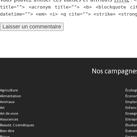
<
title=""> <acronym title=""> <b> <blockquote ci
datetime=""> <em> <i> <q cite=""> <strike> <stron
Nos campagnes d
Agriculture
Écolog
Alimentation
Économ
Animaux
Emploi
Art
Enfance
Art de vivre
Enseig
Assurances
Entrepr
Beauté, Cosmétiques
Étudia
Bien-être
Événe
Bijoux
Financ