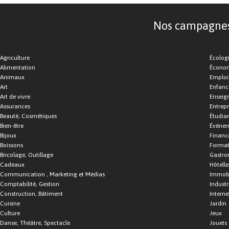
Nos campagnes d
Agriculture
Écolog
Alimentation
Économ
Animaux
Emploi
Art
Enfance
Art de vivre
Enseig
Assurances
Entrepr
Beauté, Cosmétiques
Étudia
Bien-être
Événe
Bijoux
Financ
Boissons
Format
Bricolage, Outillage
Gastro
Cadeaux
Hôtelle
Communication , Marketing et Médias
Immobi
Comptabilité, Gestion
Industr
Construction, Bâtiment
Interne
Cuisine
Jardin
Culture
Jeux
Danse, Théâtre, Spectacle
Jouets