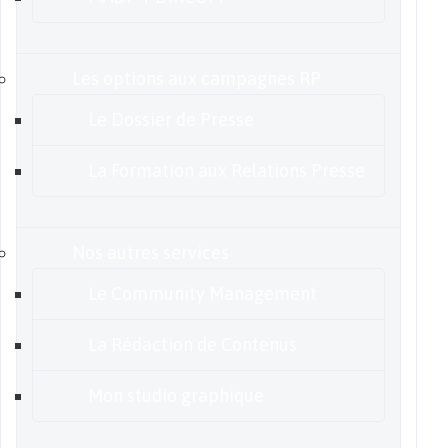
Les options aux campagnes RP
Le Dossier de Presse
La Formation aux Relations Presse
Nos autres services
Le Community Management
La Rédaction de Contenus
Mon studio graphique