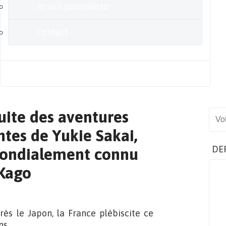
Je suis journaliste
Contact
Blog
uite des aventures
Sear
tes de Yukie Sakai,
DE
mondialement connu
 Kago
 le Japon, la France plébiscite ce
ns.