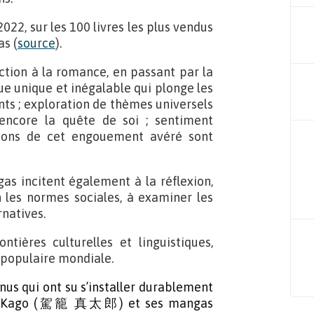
022, sur les 100 livres les plus vendus
as (
source
).
action à la romance, en passant par la
ique unique et inégalable qui plonge les
ts ; exploration de thèmes universels
 encore la quête de soi ; sentiment
sons de cet engouement avéré sont
gas incitent également à la réflexion,
 les normes sociales, à examiner les
rnatives.
tières culturelles et linguistiques,
 populaire mondiale.
s qui ont su s’installer durablement
ntaro Kago (駕籠 真太郎) et ses mangas