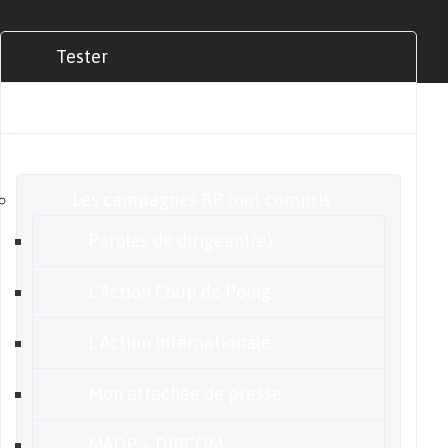
Tester
Commander
Nos offres
Les campagnes RP tout compris
Paroles de dirigeant(e)
L’Action Coup de Poing
L’Action internationale
Mon attachée de presse
MADP + DIRCOM