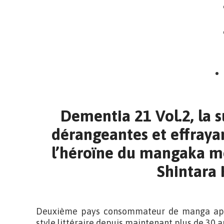
Dementia 21 Vol.2, la s
dérangeantes et effrayan
l’héroïne du mangaka 
Shintara
Deuxième pays consommateur de manga après
style littéraire depuis maintenant plus de 30 a