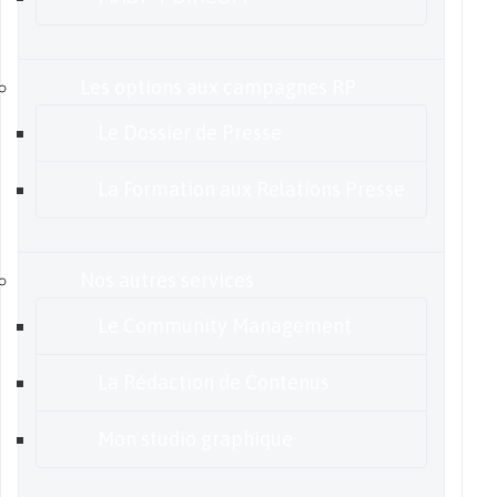
Les options aux campagnes RP
Le Dossier de Presse
La Formation aux Relations Presse
Nos autres services
Le Community Management
La Rédaction de Contenus
Mon studio graphique