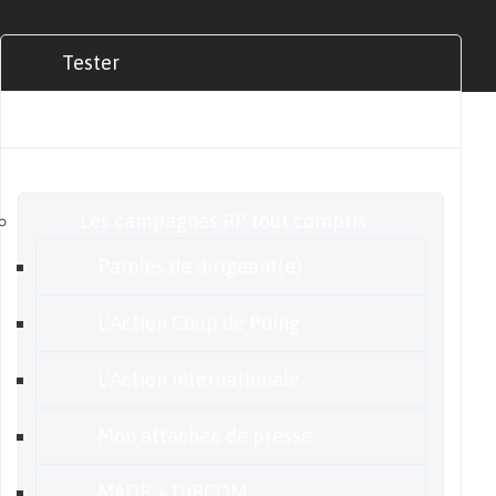
Tester
Commander
Nos offres
Les campagnes RP tout compris
Paroles de dirigeant(e)
L’Action Coup de Poing
L’Action internationale
Mon attachée de presse
MADP + DIRCOM