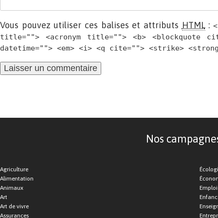
Vous pouvez utiliser ces balises et attributs
HTML
:
<
title=""> <acronym title=""> <b> <blockquote ci
datetime=""> <em> <i> <q cite=""> <strike> <stron
Nos campagnes d
Agriculture
Écolog
Alimentation
Économ
Animaux
Emploi
Art
Enfance
Art de vivre
Enseig
Assurances
Entrepr