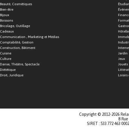
Beauté, Cosmétiques
Étudia
Bien-être
Événe
Bijoux
Financ
Boissons
Format
Bricolage, Outillage
Gastro
Cadeaux
Hôtelle
Communication , Marketing et Médias
Immobi
Comptabilité, Gestion
Industr
Construction, Bâtiment
Interne
Cuisine
Jardin
Culture
Jeux
Danse, Théâtre, Spectacle
Jouets
Diététique
Littéra
Droit, Juridique
Loisirs 
Copyright © 2012-2026 Relat
8 Rue
SIRET : 533 772 463 000