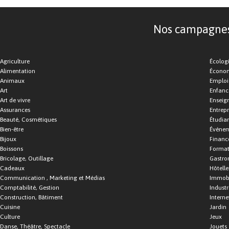
Nos campagnes d
Agriculture
Écolog
Alimentation
Économ
Animaux
Emploi
Art
Enfance
Art de vivre
Enseig
Assurances
Entrepr
Beauté, Cosmétiques
Étudia
Bien-être
Événe
Bijoux
Financ
Boissons
Format
Bricolage, Outillage
Gastro
Cadeaux
Hôtelle
Communication , Marketing et Médias
Immobi
Comptabilité, Gestion
Industr
Construction, Bâtiment
Interne
Cuisine
Jardin
Culture
Jeux
Danse, Théâtre, Spectacle
Jouets