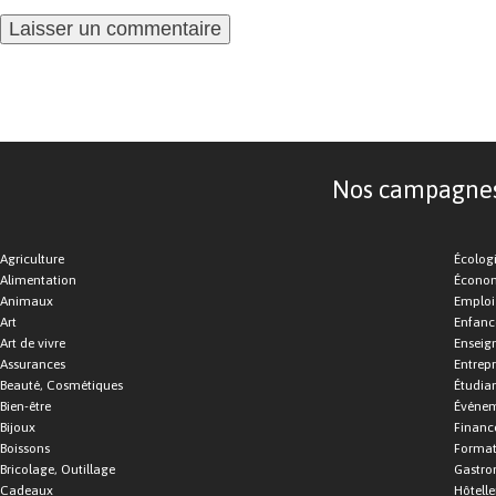
Nos campagnes d
Agriculture
Écolog
Alimentation
Économ
Animaux
Emploi
Art
Enfance
Art de vivre
Enseig
Assurances
Entrepr
Beauté, Cosmétiques
Étudia
Bien-être
Événe
Bijoux
Financ
Boissons
Format
Bricolage, Outillage
Gastro
Cadeaux
Hôtelle