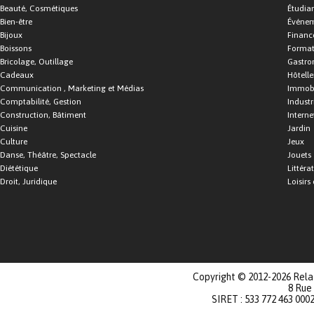
Beauté, Cosmétiques
Étudia
Bien-être
Événe
Bijoux
Financ
Boissons
Format
Bricolage, Outillage
Gastro
Cadeaux
Hôtelle
Communication , Marketing et Médias
Immobi
Comptabilité, Gestion
Industr
Construction, Bâtiment
Interne
Cuisine
Jardin
Culture
Jeux
Danse, Théâtre, Spectacle
Jouets
Diététique
Littéra
Droit, Juridique
Loisirs 
Copyright © 2012-2026 Relat
8 Rue
SIRET : 533 772 463 000