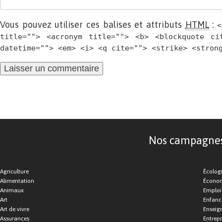
Vous pouvez utiliser ces balises et attributs
HTML
:
<
title=""> <acronym title=""> <b> <blockquote ci
datetime=""> <em> <i> <q cite=""> <strike> <stron
Nos campagnes d
Agriculture
Écolog
Alimentation
Économ
Animaux
Emploi
Art
Enfance
Art de vivre
Enseig
Assurances
Entrepr