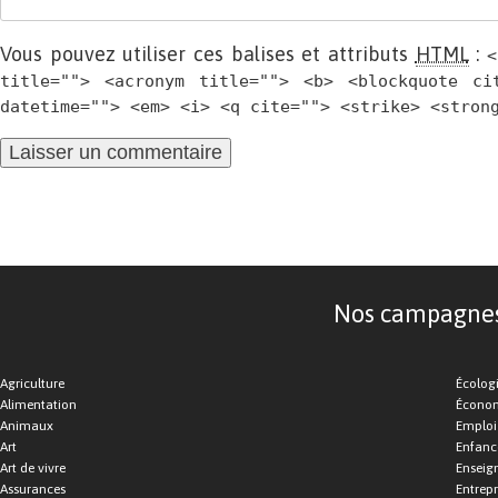
Vous pouvez utiliser ces balises et attributs
HTML
:
<
title=""> <acronym title=""> <b> <blockquote ci
datetime=""> <em> <i> <q cite=""> <strike> <stron
Nos campagnes d
Agriculture
Écolog
Alimentation
Économ
Animaux
Emploi
Art
Enfance
Art de vivre
Enseig
Assurances
Entrepr