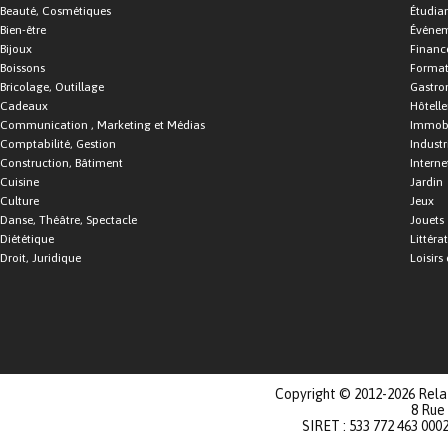
Beauté, Cosmétiques
Étudia
Bien-être
Événe
Bijoux
Financ
Boissons
Format
Bricolage, Outillage
Gastro
Cadeaux
Hôtelle
Communication , Marketing et Médias
Immobi
Comptabilité, Gestion
Industr
Construction, Bâtiment
Interne
Cuisine
Jardin
Culture
Jeux
Danse, Théâtre, Spectacle
Jouets
Diététique
Littéra
Droit, Juridique
Loisirs 
Copyright © 2012-2026 Relat
8 Rue
SIRET : 533 772 463 000