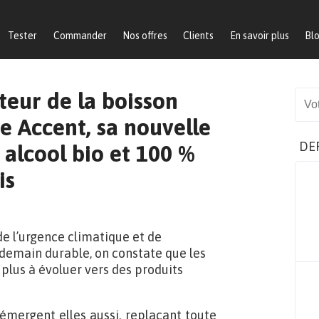
Tester
Commander
Nos offres
Clients
En savoir plus
Bl
teur de la boisson
Sear
e Accent, sa nouvelle
DE
alcool bio et 100 %
is
de l’urgence climatique et de
demain durable, on constate que les
lus à évoluer vers des produits
 émergent elles aussi, replaçant toute