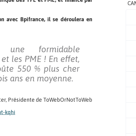
CA
on avec Bpifrance, il se déroulera en
te une formidable
et les PME ! En effet,
oûte 550 % plus cher
rois ans en moyenne.
rter, Présidente de ToWebOrNotToWeb