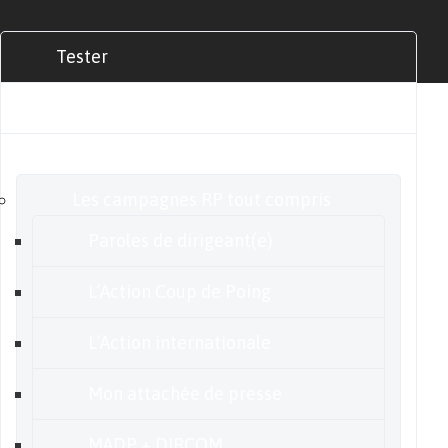
Tester
Commander
Nos offres
Les campagnes RP tout compris
Paroles de dirigeant(e)
L’Action Coup de Poing
L’Action internationale
Mon attachée de presse
MADP + DIRCOM