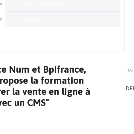
Je suis journaliste
Contact
Blog
ce Num et Bpifrance,
Sear
ropose la formation
DE
er la vente en ligne à
avec un CMS”