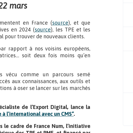
 22 mars
ugmentent en France (
source
), et que
sives en 2024 (
source
), les TPE et les
nal pour trouver de nouveaux clients.
par rapport à nos voisins européens,
trices… soit deux fois moins qu’en
plus vécu comme un parcours semé
ccès aux connaissances, aux outils et
tions à oser se lancer sur les marchés
aliste de l’Export Digital, lance la
e à l’international avec un CMS”
.
le cadre de France Num, l’initiative
rique des TPE et PME, et financé par