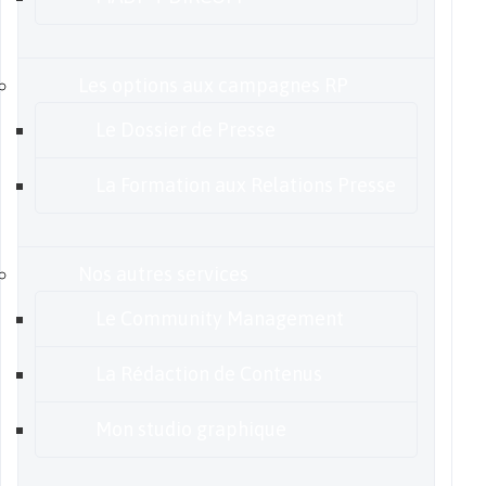
Les options aux campagnes RP
Le Dossier de Presse
La Formation aux Relations Presse
Nos autres services
Le Community Management
La Rédaction de Contenus
Mon studio graphique