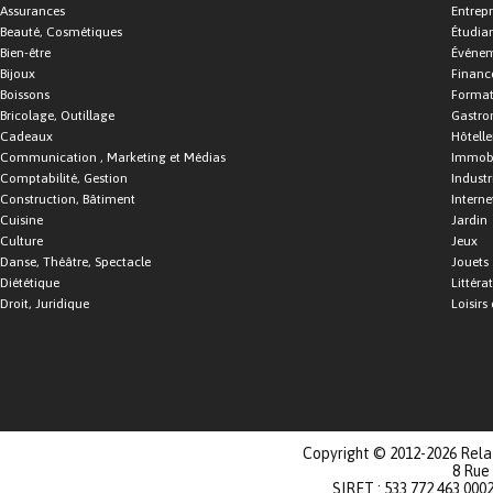
Assurances
Entrepr
Beauté, Cosmétiques
Étudia
Bien-être
Événe
Bijoux
Financ
Boissons
Format
Bricolage, Outillage
Gastro
Cadeaux
Hôtelle
Communication , Marketing et Médias
Immobi
Comptabilité, Gestion
Industr
Construction, Bâtiment
Interne
Cuisine
Jardin
Culture
Jeux
Danse, Théâtre, Spectacle
Jouets
Diététique
Littéra
Droit, Juridique
Loisirs 
Copyright © 2012-2026 Relat
8 Rue
SIRET : 533 772 463 000