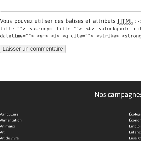
Vous pouvez utiliser ces balises et attributs
HTML
:
<
title=""> <acronym title=""> <b> <blockquote ci
datetime=""> <em> <i> <q cite=""> <strike> <stron
Nos campagnes d
Agriculture
Écolog
Alimentation
Économ
Animaux
Emploi
Art
Enfance
Art de vivre
Enseig