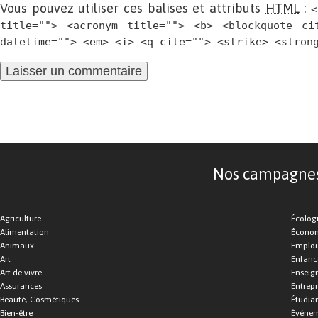
Vous pouvez utiliser ces balises et attributs
HTML
:
<
title=""> <acronym title=""> <b> <blockquote ci
datetime=""> <em> <i> <q cite=""> <strike> <stron
Nos campagnes d
Agriculture
Écolog
Alimentation
Économ
Animaux
Emploi
Art
Enfance
Art de vivre
Enseig
Assurances
Entrepr
Beauté, Cosmétiques
Étudia
Bien-être
Événe