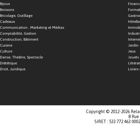
Bijoux
Financ
Boissons
Format
Bricolage, Outillage
Gastro
Cadeaux
Hôtelle
Communication , Marketing et Médias
Immobi
Comptabilité, Gestion
Industr
Construction, Bâtiment
Interne
Cuisine
Jardin
Culture
Jeux
Danse, Théâtre, Spectacle
Jouets
Diététique
Littéra
Droit, Juridique
Loisirs 
Copyright © 2012-2026 Relat
8 Rue
SIRET : 533 772 463 000