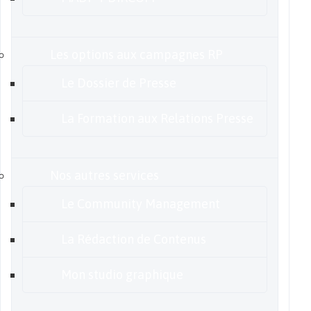
Les options aux campagnes RP
Le Dossier de Presse
La Formation aux Relations Presse
Nos autres services
Le Community Management
La Rédaction de Contenus
Mon studio graphique