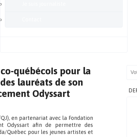
Je suis journaliste
Contact
Blog
anco-québécois pour la
Sear
 des lauréats de son
DE
cement Odyssart
FQJ), en partenariat avec la Fondation
t Odyssart afin de permettre des
da/Québec pour les jeunes artistes et