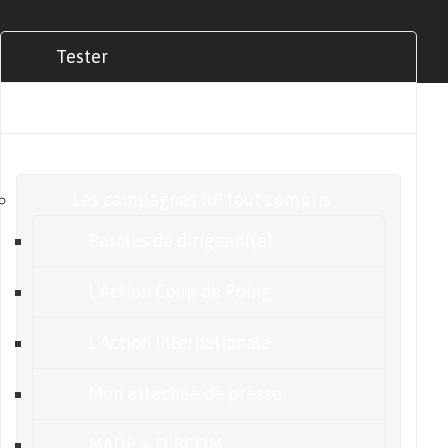
Tester
Commander
Nos offres
Les campagnes RP tout compris
Paroles de dirigeant(e)
L’Action Coup de Poing
L’Action internationale
Mon attachée de presse
MADP + DIRCOM