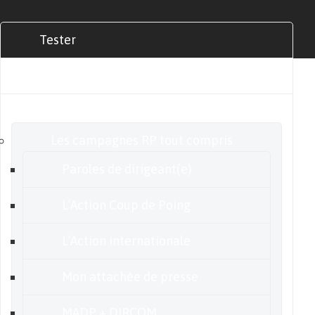
Tester
Commander
Nos offres
Les campagnes RP tout compris
Paroles de dirigeant(e)
L’Action Coup de Poing
L’Action internationale
Mon attachée de presse
MADP + DIRCOM