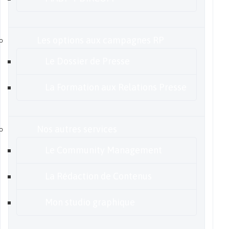
Les options aux campagnes RP
Le Dossier de Presse
La Formation aux Relations Presse
Nos autres services
Le Community Management
La Rédaction de Contenus
Mon studio graphique