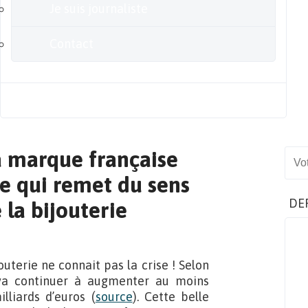
Je suis journaliste
Contact
Blog
la marque française
Sear
le qui remet du sens
DE
 la bijouterie
outerie ne connait pas la crise ! Selon
ur va continuer à augmenter au moins
lliards d’euros (
source
). Cette belle