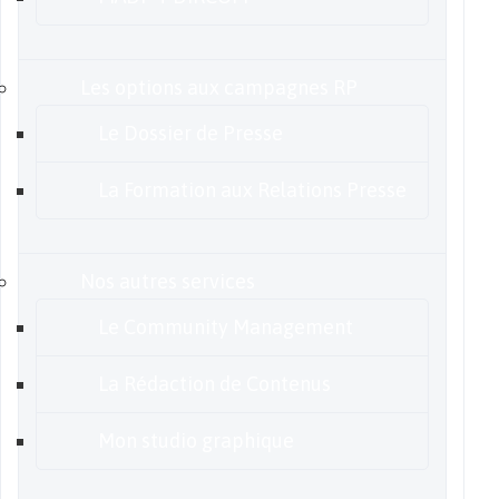
Les options aux campagnes RP
Le Dossier de Presse
La Formation aux Relations Presse
Nos autres services
Le Community Management
La Rédaction de Contenus
Mon studio graphique