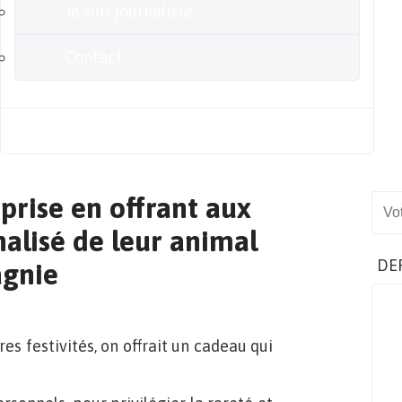
Je suis journaliste
Contact
Blog
rprise en offrant aux
Sear
alisé de leur animal
DE
gnie
res festivités, on offrait un cadeau qui