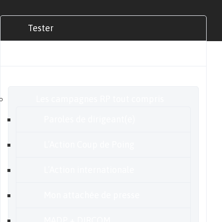
Tester
Commander
Nos offres
Les campagnes RP tout compris
Paroles de dirigeant(e)
L’Action Coup de Poing
L’Action internationale
Mon attachée de presse
MADP + DIRCOM