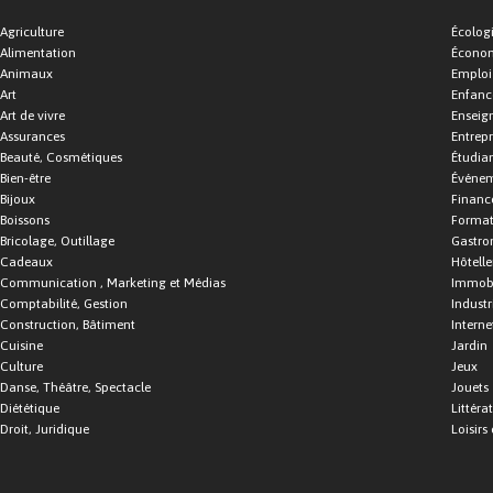
Agriculture
Écolog
Alimentation
Économ
Animaux
Emploi
Art
Enfance
Art de vivre
Enseig
Assurances
Entrepr
Beauté, Cosmétiques
Étudia
Bien-être
Événe
Bijoux
Financ
Boissons
Format
Bricolage, Outillage
Gastro
Cadeaux
Hôtelle
Communication , Marketing et Médias
Immobi
Comptabilité, Gestion
Industr
Construction, Bâtiment
Interne
Cuisine
Jardin
Culture
Jeux
Danse, Théâtre, Spectacle
Jouets
Diététique
Littéra
Droit, Juridique
Loisirs 