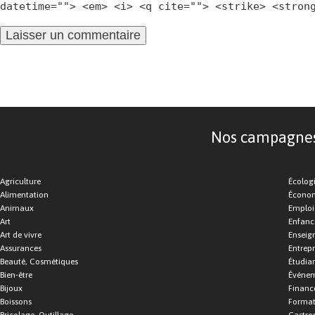
datetime=""> <em> <i> <q cite=""> <strike> <stron
Nos campagnes d
Agriculture
Écolog
Alimentation
Économ
Animaux
Emploi
Art
Enfance
Art de vivre
Enseig
Assurances
Entrepr
Beauté, Cosmétiques
Étudia
Bien-être
Événe
Bijoux
Financ
Boissons
Format