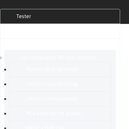
Tester
Commander
Nos offres
Les campagnes RP tout compris
Paroles de dirigeant(e)
L’Action Coup de Poing
L’Action internationale
Mon attachée de presse
MADP + DIRCOM