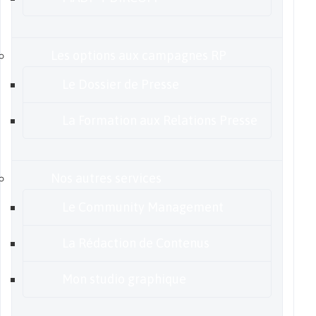
Les options aux campagnes RP
Le Dossier de Presse
La Formation aux Relations Presse
Nos autres services
Le Community Management
La Rédaction de Contenus
Mon studio graphique