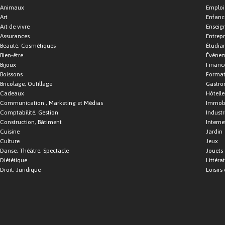
Animaux
Emploi
Art
Enfance
Art de vivre
Enseig
Assurances
Entrepr
Beauté, Cosmétiques
Étudia
Bien-être
Événe
Bijoux
Financ
Boissons
Format
Bricolage, Outillage
Gastro
Cadeaux
Hôtelle
Communication , Marketing et Médias
Immobi
Comptabilité, Gestion
Industr
Construction, Bâtiment
Interne
Cuisine
Jardin
Culture
Jeux
Danse, Théâtre, Spectacle
Jouets
Diététique
Littéra
Droit, Juridique
Loisirs 