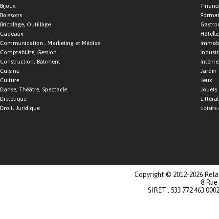
Bijoux
Financ
Boissons
Format
Bricolage, Outillage
Gastro
Cadeaux
Hôtelle
Communication , Marketing et Médias
Immobi
Comptabilité, Gestion
Industr
Construction, Bâtiment
Interne
Cuisine
Jardin
Culture
Jeux
Danse, Théâtre, Spectacle
Jouets
Diététique
Littéra
Droit, Juridique
Loisirs 
Copyright © 2012-2026 Relat
8 Rue
SIRET : 533 772 463 000