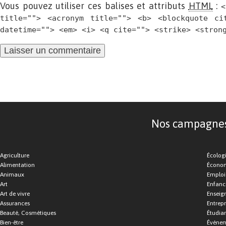
Vous pouvez utiliser ces balises et attributs
HTML
:
<
title=""> <acronym title=""> <b> <blockquote ci
datetime=""> <em> <i> <q cite=""> <strike> <stron
Nos campagnes d
Agriculture
Écolog
Alimentation
Économ
Animaux
Emploi
Art
Enfance
Art de vivre
Enseig
Assurances
Entrepr
Beauté, Cosmétiques
Étudia
Bien-être
Événe