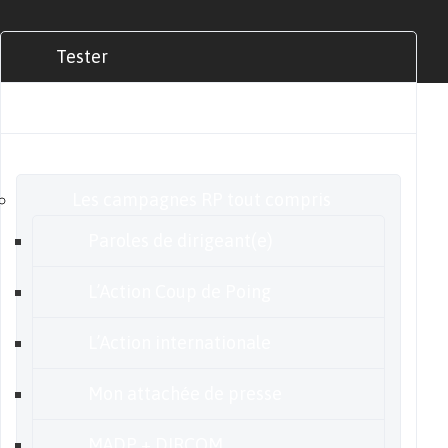
Tester
Commander
Nos offres
Les campagnes RP tout compris
Paroles de dirigeant(e)
L’Action Coup de Poing
L’Action internationale
Mon attachée de presse
MADP + DIRCOM