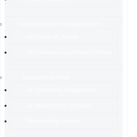
Les options aux campagnes RP
Le Dossier de Presse
La Formation aux Relations Presse
Nos autres services
Le Community Management
La Rédaction de Contenus
Mon studio graphique