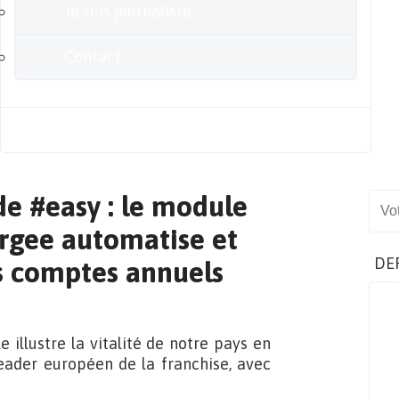
Je suis journaliste
Contact
Blog
de #easy : le module
Sear
rgee automatise et
DE
es comptes annuels
 illustre la vitalité de notre pays en
leader européen de la franchise, avec