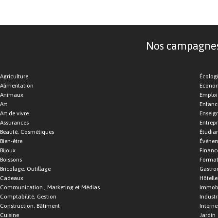
Nos campagnes d
Agriculture
Écolog
Alimentation
Économ
Animaux
Emploi
Art
Enfance
Art de vivre
Enseig
Assurances
Entrepr
Beauté, Cosmétiques
Étudia
Bien-être
Événe
Bijoux
Financ
Boissons
Format
Bricolage, Outillage
Gastro
Cadeaux
Hôtelle
Communication , Marketing et Médias
Immobi
Comptabilité, Gestion
Industr
Construction, Bâtiment
Interne
Cuisine
Jardin