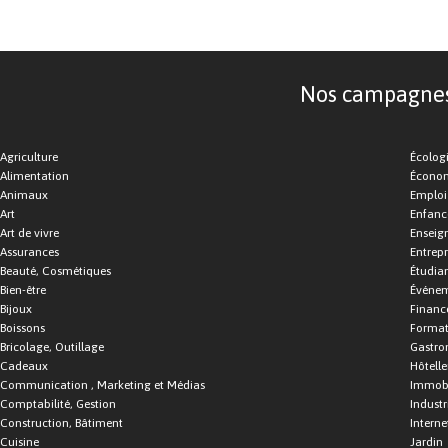
Nos campagnes d
Agriculture
Écolog
Alimentation
Économ
Animaux
Emploi
Art
Enfance
Art de vivre
Enseig
Assurances
Entrepr
Beauté, Cosmétiques
Étudia
Bien-être
Événe
Bijoux
Financ
Boissons
Format
Bricolage, Outillage
Gastro
Cadeaux
Hôtelle
Communication , Marketing et Médias
Immobi
Comptabilité, Gestion
Industr
Construction, Bâtiment
Interne
Cuisine
Jardin