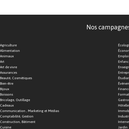
Nos campagnes d
Agriculture
Écolog
Alimentation
Économ
Animaux
Emploi
Art
Enfance
Art de vivre
Enseig
Assurances
Entrepr
Beauté, Cosmétiques
Étudia
Bien-être
Événe
Bijoux
Financ
Boissons
Format
Bricolage, Outillage
Gastro
Cadeaux
Hôtelle
Communication , Marketing et Médias
Immobi
Comptabilité, Gestion
Industr
Construction, Bâtiment
Interne
Cuisine
Jardin