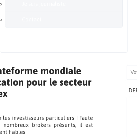
Je suis journaliste
Contact
Blog
plateforme mondiale
Sear
cation pour le secteur
DE
ex
les investisseurs particuliers ! Faute
es nombreux brokers présents, il est
ent fiables.