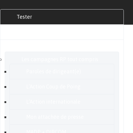
Tester
Commander
Nos offres
Les campagnes RP tout compris
Paroles de dirigeant(e)
L’Action Coup de Poing
L’Action internationale
Mon attachée de presse
MADP + DIRCOM