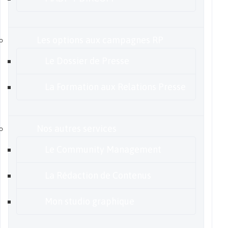
Les options aux campagnes RP
Le Dossier de Presse
La Formation aux Relations Presse
Nos autres services
Le Community Management
La Rédaction de Contenus
Mon studio graphique