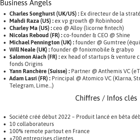
Business Angels
Charles Songhurst (UK/US) :
Ex directeur de la strat
Mahdi Raza (US) :
ex vp growth @ Robinhood
Charley Ma (US) :
ceo @ Alloy (licorne fintech)
Nicolas Reboud (FR) :
co-founder & CEO @ Shine
Michael Pennington (UK) :
founder @ Gumtree (équiv
Will Neale (UK) :
founder @ fonixmobile & grabyo
Salomon Aiach (FR) :
ex head of startups & venture
fonds Origins
Yann Ranchère (Suisse) :
Partner @ Anthemis VC (eT
Adam Lasri (FR) :
Principal @ Atomico VC (Klarna, Str
Telegram, Lime…)
Chiffres / Infos clés
Société créé début 2022 – Produit lancé en bêta dé
10 collaborateurs
100% remote partout en France
+700 entreprises clientes