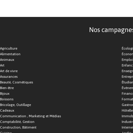
Nos campagnes d
Agriculture
Écolog
Alimentation
Économ
Animaux
Emploi
Art
Enfance
Art de vivre
Enseig
Assurances
Entrepr
Beauté, Cosmétiques
Étudia
Bien-être
Événe
Bijoux
Financ
Boissons
Format
Bricolage, Outillage
Gastro
Cadeaux
Hôtelle
Communication , Marketing et Médias
Immobi
Comptabilité, Gestion
Industr
Construction, Bâtiment
Interne