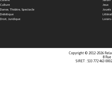
Cuisine
Jardin
Culture
Jeux
Danse, Théâtre, Spectacle
Jouets
Diététique
Littéra
Droit, Juridique
Loisirs 
Copyright © 2012-2026 Relat
8 Rue
SIRET : 533 772 463 000