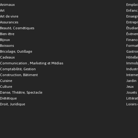
Animaux
Emploi
Art
Enfance
Art de vivre
Enseig
Assurances
Entrepr
Beauté, Cosmétiques
Étudia
Bien-être
Événe
Bijoux
Financ
Boissons
Format
Bricolage, Outillage
Gastro
Cadeaux
Hôtelle
Communication , Marketing et Médias
Immobi
Comptabilité, Gestion
Industr
Construction, Bâtiment
Interne
Cuisine
Jardin
Culture
Jeux
Danse, Théâtre, Spectacle
Jouets
Diététique
Littéra
Droit, Juridique
Loisirs 