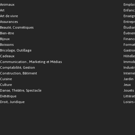
Animaux
Emploi
Art
Enfance
Art de vivre
Enseig
Assurances
Entrepr
Beauté, Cosmétiques
Étudia
Bien-être
Événe
Bijoux
Financ
Boissons
Format
Bricolage, Outillage
Gastro
Cadeaux
Hôtelle
Communication , Marketing et Médias
Immobi
Comptabilité, Gestion
Industr
Construction, Bâtiment
Interne
Cuisine
Jardin
Culture
Jeux
Danse, Théâtre, Spectacle
Jouets
Diététique
Littéra
Droit, Juridique
Loisirs 