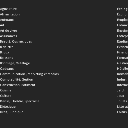
Agriculture
Écolog
Alimentation
Économ
Animaux
Emploi
Art
Enfance
Art de vivre
Enseig
Assurances
Entrepr
Beauté, Cosmétiques
Étudia
Bien-être
Événe
Bijoux
Financ
Boissons
Format
Bricolage, Outillage
Gastro
Cadeaux
Hôtelle
Communication , Marketing et Médias
Immobi
Comptabilité, Gestion
Industr
Construction, Bâtiment
Interne
Cuisine
Jardin
Culture
Jeux
Danse, Théâtre, Spectacle
Jouets
Diététique
Littéra
Droit, Juridique
Loisirs 