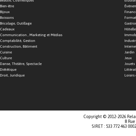
Beauté, Cosmétiques
Étudia
Bien-être
Événe
Bijoux
Financ
Boissons
Format
Bricolage, Outillage
Gastro
Cadeaux
Hôtelle
Communication , Marketing et Médias
Immobi
Comptabilité, Gestion
Industr
Construction, Bâtiment
Interne
Cuisine
Jardin
Culture
Jeux
Danse, Théâtre, Spectacle
Jouets
Diététique
Littéra
Droit, Juridique
Loisirs 
Copyright © 2012-2026 Relat
8 Rue
SIRET : 533 772 463 000