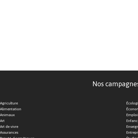
Nos campagnes d
Agriculture
Écolog
Alimentation
Économ
Animaux
Emploi
Art
Enfance
Art de vivre
Enseig
Assurances
Entrepr