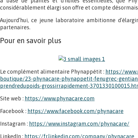
à base de plantes et d’huiles essentielles, que Phy
considérablement élargi son offre et compte désormais 
Aujourd’hui, ce jeune laboratoire ambitionne d’élarg
partenaires.
Pour en savoir plus
Le complément alimentaire Phynappétit :
https://www.
boutique/23-phynacare-phynappetit-fenugrec-gentian
prendredupoids-grossirrapidement-3701330100015.ht
Site web :
https://www.phynacare.com
Facebook :
https://www.facebook.com/phynacare
Instagram :
https://www.instagram.com/phynacare/
LinkedIn :
https://fr.linkedin.com/company/phynacare