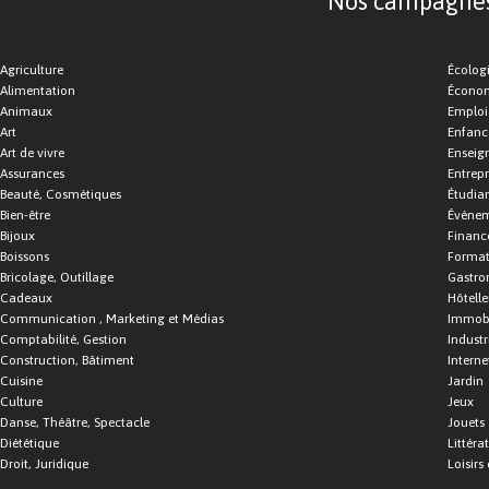
Nos campagnes d
Agriculture
Écolog
Alimentation
Économ
Animaux
Emploi
Art
Enfance
Art de vivre
Enseig
Assurances
Entrepr
Beauté, Cosmétiques
Étudia
Bien-être
Événe
Bijoux
Financ
Boissons
Format
Bricolage, Outillage
Gastro
Cadeaux
Hôtelle
Communication , Marketing et Médias
Immobi
Comptabilité, Gestion
Industr
Construction, Bâtiment
Interne
Cuisine
Jardin
Culture
Jeux
Danse, Théâtre, Spectacle
Jouets
Diététique
Littéra
Droit, Juridique
Loisirs 