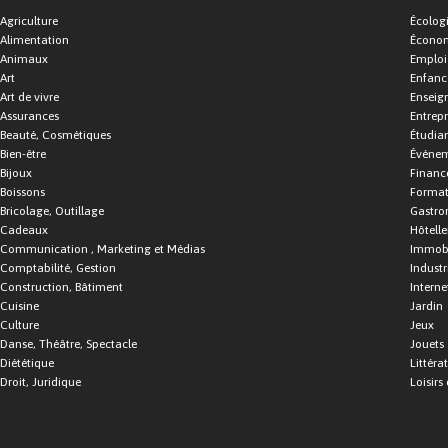
Agriculture
Écolog
Alimentation
Économ
Animaux
Emploi
Art
Enfance
Art de vivre
Enseig
Assurances
Entrepr
Beauté, Cosmétiques
Étudia
Bien-être
Événe
Bijoux
Financ
Boissons
Format
Bricolage, Outillage
Gastro
Cadeaux
Hôtelle
Communication , Marketing et Médias
Immobi
Comptabilité, Gestion
Industr
Construction, Bâtiment
Interne
Cuisine
Jardin
Culture
Jeux
Danse, Théâtre, Spectacle
Jouets
Diététique
Littéra
Droit, Juridique
Loisirs 