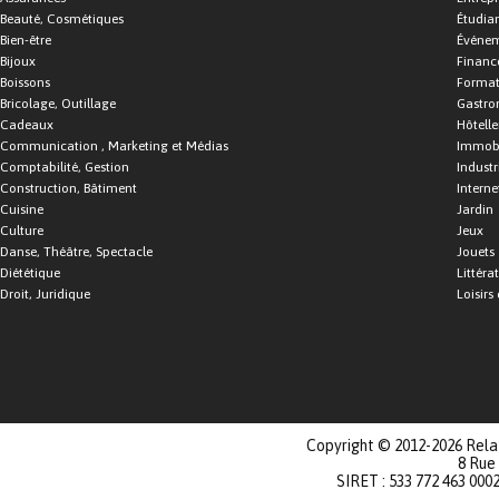
Beauté, Cosmétiques
Étudia
Bien-être
Événe
Bijoux
Financ
Boissons
Format
Bricolage, Outillage
Gastro
Cadeaux
Hôtelle
Communication , Marketing et Médias
Immobi
Comptabilité, Gestion
Industr
Construction, Bâtiment
Interne
Cuisine
Jardin
Culture
Jeux
Danse, Théâtre, Spectacle
Jouets
Diététique
Littéra
Droit, Juridique
Loisirs 
Copyright © 2012-2026 Relat
8 Rue
SIRET : 533 772 463 000