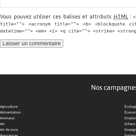
Vous pouvez utiliser ces balises et attributs
HTML
:
<
title=""> <acronym title=""> <b> <blockquote ci
datetime=""> <em> <i> <q cite=""> <strike> <stron
Nos campagnes d
Agriculture
Écolog
Alimentation
Économ
Animaux
Emploi
Art
Enfance
Art de vivre
Enseig
Assurances
Entrepr