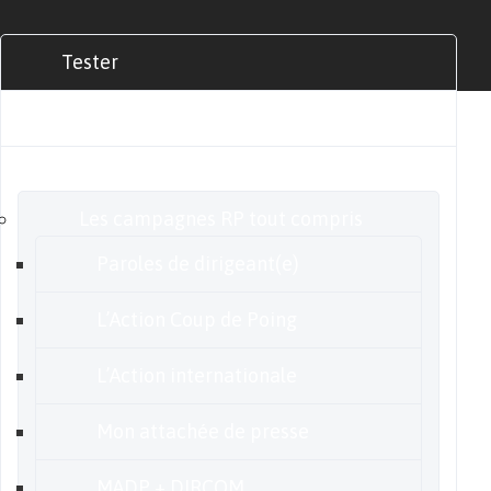
Tester
Commander
Nos offres
Les campagnes RP tout compris
Paroles de dirigeant(e)
L’Action Coup de Poing
L’Action internationale
Mon attachée de presse
MADP + DIRCOM