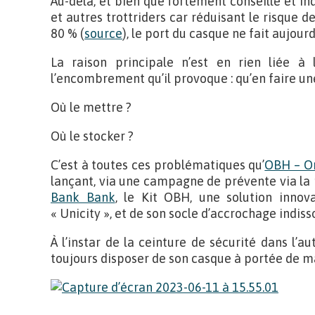
Au-delà, et bien que fortement conseillé et ind
et autres trottriders car réduisant le risque d
80 % (
source
), le port du casque ne fait aujour
La raison principale n’est en rien liée à 
l’encombrement qu’il provoque : qu’en faire une
Où le mettre ?
Où le stocker ?
C’est à toutes ces problématiques qu’
OBH – O
lançant, via une campagne de prévente via l
Bank Bank
, le Kit OBH, une solution inn
« Unicity », et de son socle d’accrochage indiss
À l’instar de la ceinture de sécurité dans l’
toujours disposer de son casque à portée de m