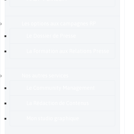
Les options aux campagnes RP
Le Dossier de Presse
La Formation aux Relations Presse
Nos autres services
Le Community Management
La Rédaction de Contenus
Mon studio graphique