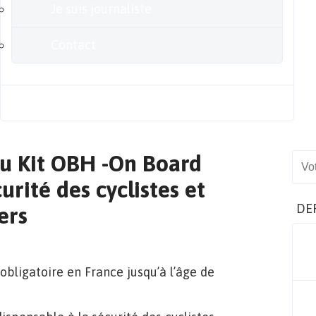
Je suis journaliste
Contact
Blog
u Kit OBH -On Board
Sear
rité des cyclistes et
DE
ers
 obligatoire en France jusqu’à l’âge de