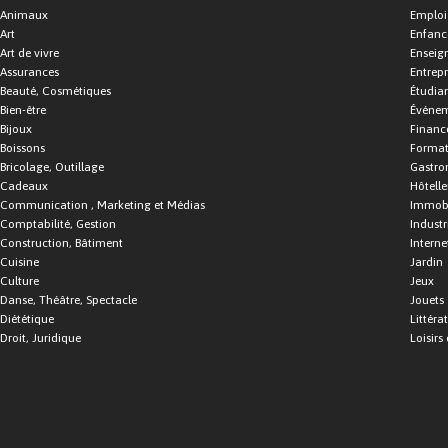
Animaux
Emploi
Art
Enfance
Art de vivre
Enseig
Assurances
Entrepr
Beauté, Cosmétiques
Étudia
Bien-être
Événe
Bijoux
Financ
Boissons
Format
Bricolage, Outillage
Gastro
Cadeaux
Hôtelle
Communication , Marketing et Médias
Immobi
Comptabilité, Gestion
Industr
Construction, Bâtiment
Interne
Cuisine
Jardin
Culture
Jeux
Danse, Théâtre, Spectacle
Jouets
Diététique
Littéra
Droit, Juridique
Loisirs 