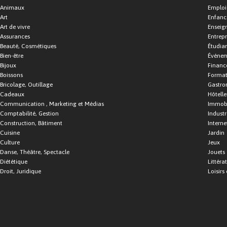
Animaux
Emploi
Art
Enfance
Art de vivre
Enseig
Assurances
Entrepr
Beauté, Cosmétiques
Étudia
Bien-être
Événe
Bijoux
Financ
Boissons
Format
Bricolage, Outillage
Gastro
Cadeaux
Hôtelle
Communication , Marketing et Médias
Immobi
Comptabilité, Gestion
Industr
Construction, Bâtiment
Interne
Cuisine
Jardin
Culture
Jeux
Danse, Théâtre, Spectacle
Jouets
Diététique
Littéra
Droit, Juridique
Loisirs 