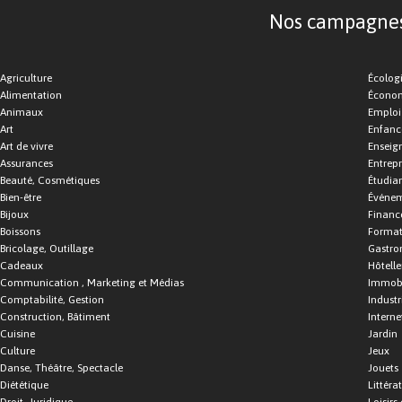
Nos campagnes d
Agriculture
Écolog
Alimentation
Économ
Animaux
Emploi
Art
Enfance
Art de vivre
Enseig
Assurances
Entrepr
Beauté, Cosmétiques
Étudia
Bien-être
Événe
Bijoux
Financ
Boissons
Format
Bricolage, Outillage
Gastro
Cadeaux
Hôtelle
Communication , Marketing et Médias
Immobi
Comptabilité, Gestion
Industr
Construction, Bâtiment
Interne
Cuisine
Jardin
Culture
Jeux
Danse, Théâtre, Spectacle
Jouets
Diététique
Littéra