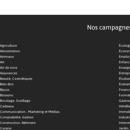
Nos campagnes d
Agriculture
Écolog
Alimentation
Économ
Animaux
Emploi
Art
Enfance
Art de vivre
Enseig
Assurances
Entrepr
Beauté, Cosmétiques
Étudia
Bien-être
Événe
Bijoux
Financ
Boissons
Format
Bricolage, Outillage
Gastro
Cadeaux
Hôtelle
Communication , Marketing et Médias
Immobi
Comptabilité, Gestion
Industr
Construction, Bâtiment
Interne
Cuisine
Jardin