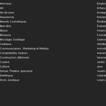
Animaux
Emploi
Art
Enfance
Art de vivre
Enseig
Assurances
Entrepr
Beauté, Cosmétiques
Étudia
Bien-être
Événe
Bijoux
Financ
Boissons
Format
Bricolage, Outillage
Gastro
Cadeaux
Hôtelle
Communication , Marketing et Médias
Immobi
Comptabilité, Gestion
Industr
Construction, Bâtiment
Interne
Cuisine
Jardin
Culture
Jeux
Danse, Théâtre, Spectacle
Jouets
Diététique
Littéra
Droit, Juridique
Loisirs 