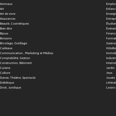
Animaux
Emploi
Art
Enfance
Art de vivre
Enseig
Assurances
Entrepr
Beauté, Cosmétiques
Étudia
Bien-être
Événe
Bijoux
Financ
Boissons
Format
Bricolage, Outillage
Gastro
Cadeaux
Hôtelle
Communication , Marketing et Médias
Immobi
Comptabilité, Gestion
Industr
Construction, Bâtiment
Interne
Cuisine
Jardin
Culture
Jeux
Danse, Théâtre, Spectacle
Jouets
Diététique
Littéra
Droit, Juridique
Loisirs 