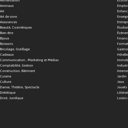
Alimentation
Économ
Animaux
Emploi
Art
Enfance
Art de vivre
Enseig
Assurances
Entrepr
Beauté, Cosmétiques
Étudia
Bien-être
Événe
Bijoux
Financ
Boissons
Format
Bricolage, Outillage
Gastro
Cadeaux
Hôtelle
Communication , Marketing et Médias
Immobi
Comptabilité, Gestion
Industr
Construction, Bâtiment
Interne
Cuisine
Jardin
Culture
Jeux
Danse, Théâtre, Spectacle
Jouets
Diététique
Littéra
Droit, Juridique
Loisirs 