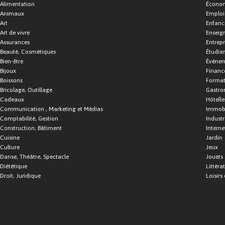
Alimentation
Économ
Animaux
Emploi
Art
Enfance
Art de vivre
Enseig
Assurances
Entrepr
Beauté, Cosmétiques
Étudia
Bien-être
Événe
Bijoux
Financ
Boissons
Format
Bricolage, Outillage
Gastro
Cadeaux
Hôtelle
Communication , Marketing et Médias
Immobi
Comptabilité, Gestion
Industr
Construction, Bâtiment
Interne
Cuisine
Jardin
Culture
Jeux
Danse, Théâtre, Spectacle
Jouets
Diététique
Littéra
Droit, Juridique
Loisirs 