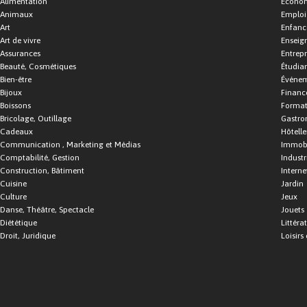
Alimentation
Économ
Animaux
Emploi
Art
Enfance
Art de vivre
Enseig
Assurances
Entrepr
Beauté, Cosmétiques
Étudia
Bien-être
Événe
Bijoux
Financ
Boissons
Format
Bricolage, Outillage
Gastro
Cadeaux
Hôtelle
Communication , Marketing et Médias
Immobi
Comptabilité, Gestion
Industr
Construction, Bâtiment
Interne
Cuisine
Jardin
Culture
Jeux
Danse, Théâtre, Spectacle
Jouets
Diététique
Littéra
Droit, Juridique
Loisirs 