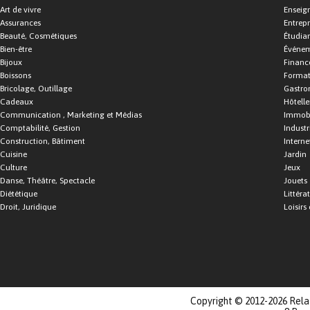
Art de vivre
Enseig
Assurances
Entrepr
Beauté, Cosmétiques
Étudia
Bien-être
Événe
Bijoux
Financ
Boissons
Format
Bricolage, Outillage
Gastro
Cadeaux
Hôtelle
Communication , Marketing et Médias
Immobi
Comptabilité, Gestion
Industr
Construction, Bâtiment
Interne
Cuisine
Jardin
Culture
Jeux
Danse, Théâtre, Spectacle
Jouets
Diététique
Littéra
Droit, Juridique
Loisirs 
Copyright © 2012-2026 Relat