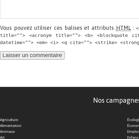
Vous pouvez utiliser ces balises et attributs
HTML
:
<
title=""> <acronym title=""> <b> <blockquote ci
datetime=""> <em> <i> <q cite=""> <strike> <stron
Nos campagnes d
Agriculture
Écolog
Alimentation
Économ
Animaux
Emploi
Art
Enfance