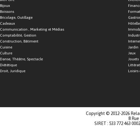
Bijoux
Financ
Boissons
Format
Bricolage, Outillage
Gastro
Cadeaux
Hôtelle
Communication , Marketing et Médias
Immobi
Comptabilité, Gestion
Industr
Construction, Bâtiment
Interne
Cuisine
Jardin
Culture
Jeux
Danse, Théâtre, Spectacle
Jouets
Diététique
Littéra
Droit, Juridique
Loisirs 
Copyright © 2012-2026 Relat
8 Rue
SIRET : 533 772 463 000