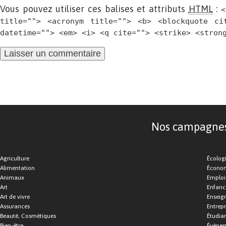
Vous pouvez utiliser ces balises et attributs
HTML
:
<
title=""> <acronym title=""> <b> <blockquote ci
datetime=""> <em> <i> <q cite=""> <strike> <stron
Nos campagnes d
Agriculture
Écolog
Alimentation
Économ
Animaux
Emploi
Art
Enfance
Art de vivre
Enseig
Assurances
Entrepr
Beauté, Cosmétiques
Étudia
Bien-être
Événe