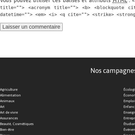
Vous pouvez utiliser ces balises et attributs
HTML
:
<
title=""> <acronym title=""> <b> <blockquote ci
datetime=""> <em> <i> <q cite=""> <strike> <stron
Nos campagnes d
Agriculture
Écolog
Alimentation
Économ
Animaux
Emploi
Art
Enfance
Art de vivre
Enseig
Assurances
Entrepr
Beauté, Cosmétiques
Étudia
Bien-être
Événe