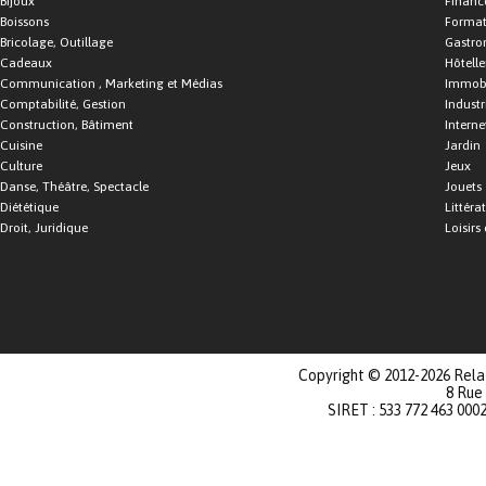
Bijoux
Financ
Boissons
Format
Bricolage, Outillage
Gastro
Cadeaux
Hôtelle
Communication , Marketing et Médias
Immobi
Comptabilité, Gestion
Industr
Construction, Bâtiment
Interne
Cuisine
Jardin
Culture
Jeux
Danse, Théâtre, Spectacle
Jouets
Diététique
Littéra
Droit, Juridique
Loisirs 
Copyright © 2012-2026 Relat
8 Rue
SIRET : 533 772 463 000