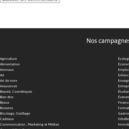
Nos campagnes d
Agriculture
Écolog
Alimentation
Économ
Animaux
Emploi
Art
Enfance
Art de vivre
Enseig
Assurances
Entrepr
Beauté, Cosmétiques
Étudia
Bien-être
Événe
Bijoux
Financ
Boissons
Format
Bricolage, Outillage
Gastro
Cadeaux
Hôtelle
Communication , Marketing et Médias
Immobi