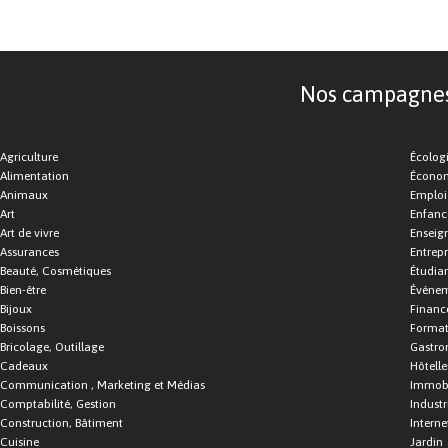
Nos campagnes d
Agriculture
Écolog
Alimentation
Économ
Animaux
Emploi
Art
Enfance
Art de vivre
Enseig
Assurances
Entrepr
Beauté, Cosmétiques
Étudia
Bien-être
Événe
Bijoux
Financ
Boissons
Format
Bricolage, Outillage
Gastro
Cadeaux
Hôtelle
Communication , Marketing et Médias
Immobi
Comptabilité, Gestion
Industr
Construction, Bâtiment
Interne
Cuisine
Jardin